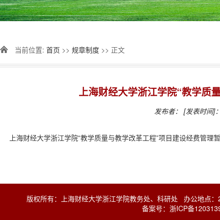
当前位置:
首页
>>
规章制度
>> 正文
上海财经大学浙江学院“教学质
发布者：
[发表时间]：2
上海财经大学浙江学院“教学质量与教学改革工程”项目建设经费管理
版权所有：上海财经大学浙江学院教务处、科研处 办公地点：28幢2楼 
备案号：
浙ICP备120313